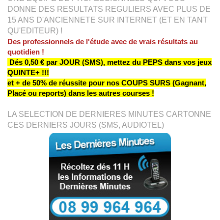
DONNE DES RESULTATS REGULIERS AVEC PLUS DE
15 ANS D'ANCIENNETE SUR INTERNET (ET EN TANT
QU'EDITEUR) !
Des professionnels de l'étude avec de vrais résultats au
quotidien !
Dés 0,50 € par JOUR (SMS), mettez du PEPS dans vos jeux
QUINTE+ !!!
et + de 50% de réussite pour nos COUPS SURS (Gagnant,
Placé ou reports) dans les autres courses !
LA SELECTION DE DERNIERES MINUTES CARTONNE
CES DERNIERS JOURS (SMS, AUDIOTEL)