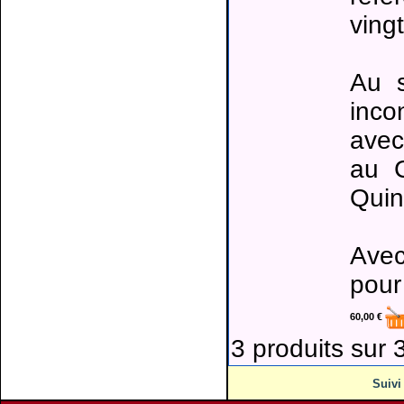
ving
Au s
inco
avec
au C
Quin
Avec
pour
60,00 €
3 produits sur 3
Suiv