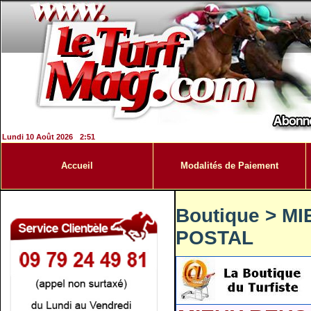
Lundi 10 Août 2026
2:51
Accueil
Modalités de Paiement
Boutique
>
MI
POSTAL