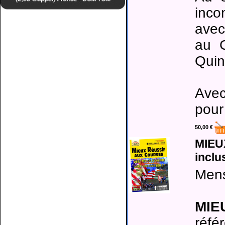
inco
avec
au C
Quin
Avec
pour
50,00 €
MIEU
inclu
Mens
MIE
réfé