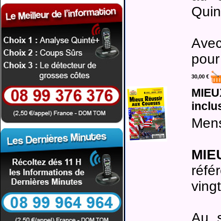
Quin
Avec
pour
30,00 €
MIEU
incl
Mens
MIE
réfé
ving
Au s