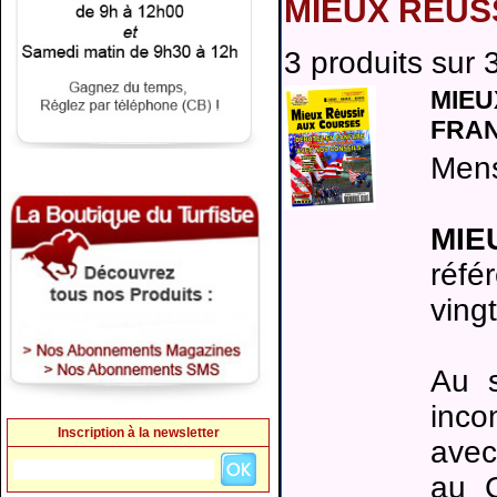
MIEUX REUS
3 produits sur 3
MIEU
FRAN
Mens
MIE
réfé
ving
Au s
inco
Inscription à la newsletter
avec
au C