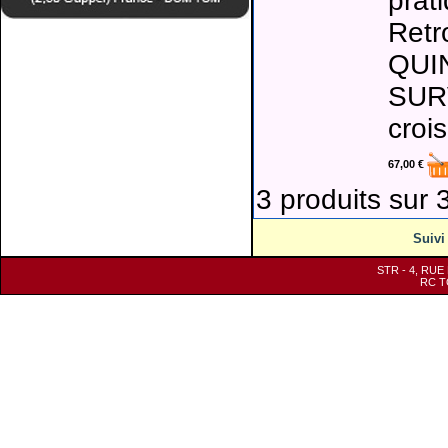
prati
Ret
QUI
SUR
croi
67,00 €
3 produits sur 3
Suiv
STR - 4, RUE
RC TO