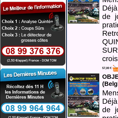
Déjà
de j
prati
Ret
QUI
SUR
croi
57,00 €
OBJE
(Belg
Mens
Déjà
de j