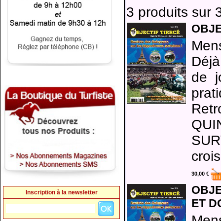
3 produits sur 3
OBJE
Mens
Déjà
de j
prati
Ret
QUI
SUR
croi
30,00 €
OBJE
Inscription à la newsletter
ET D
Mens